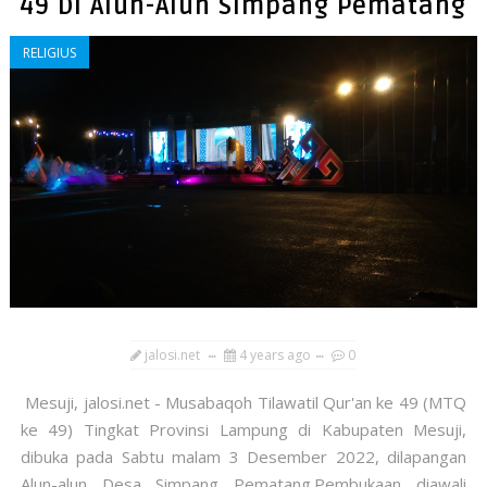
49 Di Alun-Alun Simpang Pematang
RELIGIUS
jalosi.net
4 years ago
0
Mesuji, jalosi.net - Musabaqoh Tilawatil Qur'an ke 49 (MTQ
ke 49) Tingkat Provinsi Lampung di Kabupaten Mesuji,
dibuka pada Sabtu malam 3 Desember 2022, dilapangan
Alun-alun Desa Simpang Pematang.Pembukaan diawali