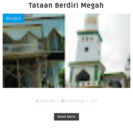
Tataan Berdiri Megah
RELIGIUS
jalosi.net
5 years ago
0
Read More