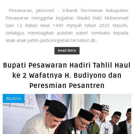
Pesawaran, jalosi.net - Srikandi Dermawan Kabupaten
Pesawaran menggelar kegiatan Maulid Nabi Muhammad
Saw 12 Rabiul Awal 1445 Hijriyah tahun 2023 Masehi,
sekaligus membagikan puluhan paket sembako kepada
anak-anak yatim-piatu.Kegiatan tersebut dil...
Read More
Bupati Pesawaran Hadiri Tahlil Haul
ke 2 Wafatnya H. Budiyono dan
Peresmian Pesantren
RELIGIUS