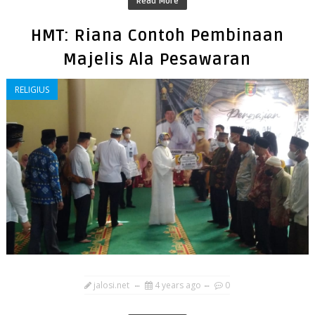
Read More
HMT: Riana Contoh Pembinaan
Majelis Ala Pesawaran
RELIGIUS
jalosi.net
4 years ago
0