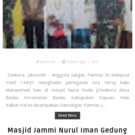
jalosi.net
4 years ago
0
Dwikora, jalosi.net - Anggota Satgas Pamtas RI-Malaysia
Yonif 144/JY menghadiri peringatan isra mi'raj Nabi
Muhammad Saw di masjid Nurul Huda jl.Dwikora desa
Badau Kecamatan Badau Kabupaten Kapuas Hulu
Kalbar.Hal ini disampaikan Dansatgas Pamtas L...
Read More
Masjid Jammi Nurul Iman Gedung