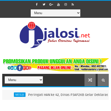
Peringati HAN ke 42, Dinas P3AP2KB Gelar Deklarasi dan Pengukuhan