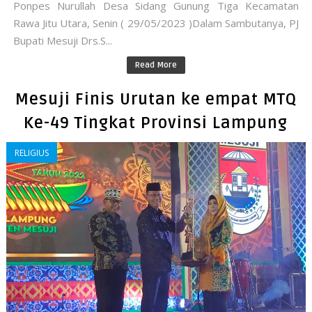
Ponpes Nurullah Desa Sidang Gunung Tiga Kecamatan
Rawa Jitu Utara, Senin ( 29/05/2023 )Dalam Sambutanya, PJ
Bupati Mesuji Drs.S...
Read More
Mesuji Finis Urutan ke empat MTQ
Ke-49 Tingkat Provinsi Lampung
RELIGIUS