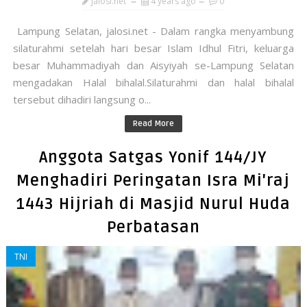
jalosi.net
4 years ago
0
Lampung Selatan, jalosi.net - Dalam rangka menyambung
silaturahmi setelah hari besar Islam Idhul Fitri, keluarga
besar Muhammadiyah dan Aisyiyah se-Lampung Selatan
mengadakan Halal bihalal.Silaturahmi dan halal bihalal
tersebut dihadiri langsung o...
Read More
Anggota Satgas Yonif 144/JY
Menghadiri Peringatan Isra Mi'raj
1443 Hijriah di Masjid Nurul Huda
Perbatasan
TNI