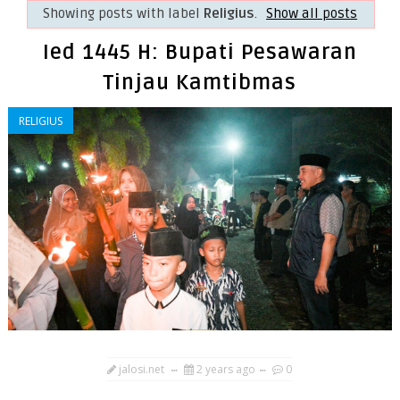
Showing posts with label
Religius
.
Show all posts
Ied 1445 H: Bupati Pesawaran
Tinjau Kamtibmas
RELIGIUS
jalosi.net
2 years ago
0