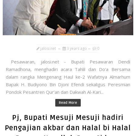
jalosi.net
3 years ago
0
Pesawaran, jalosi.net - Bupati Pesawaran Dendi
Ramadhona, menghadiri acara Tahlil dan Do’a Bersama
dalam rangka Mengenang Haul ke-2 Wafatnya Almarhum
Bapak H. Budiyono Bin Djoni Efendi sekaligus Peresmian
Pondok Pesantren Qur’an dan Dakwah Al-Kari...
Read More
Pj, Bupati Mesuji Mesuji hadiri
Pengajian akbar dan Halal bi Halal