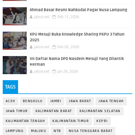
Ahmad Basar Resmi Nahkodai Pagar Nusa Lampung
jalosi.net
Feb 11, 2026
KPU Mesuji Buka Knowledge Sharing PKPU 3 Tahun
2025
jalosi.net
Feb 05, 2026
Ini Daftar Nama DPD Nasdem Mesuji Yang Dilantik
Herman
jalosi.net
Jan 28, 2026
TAGS
ACEH
BENGKULU
JAMBI
JAWA BARAT
JAWA TENGAH
JAWA TIMUR
KALIMANTAN BARAT
KALIMANTAN SELATAN
KALIMANTAN TENGAH
KALIMANTAN TIMUR
KEPRI
LAMPUNG
MALUKU
NTB
NUSA TENGGARA BARAT