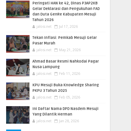
Peringati HAN ke 42, Dinas P3AP2KB
Gelar Deklarasi dan Pengukuhan FAD
dan Duta GenRe Kabupaten Mesuji
Tahun 2026
jalosi.net
Jul 17, 2026
Tekan Inflasi: Pemkab Mesuji Gelar
Pasar Murah
jalosi.net
May 21, 2026
Ahmad Basar Resmi Nahkodai Pagar
Nusa Lampung
jalosi.net
Feb 11, 2026
KPU Mesuji Buka Knowledge Sharing
PKPU 3 Tahun 2025
jalosi.net
Feb 05, 2026
Ini Daftar Nama DPD Nasdem Mesuji
Yang Dilantik Herman
jalosi.net
Jan 28, 2026