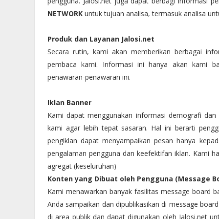
pengguna. Jalosi.net juga dapat berbagi informasi
NETWORK
untuk tujuan analisa, termasuk analisa u
Produk dan Layanan Jalosi.net
Secara rutin, kami akan memberikan berbagai info
pembaca kami. Informasi ini hanya akan kami bag
penawaran-penawaran ini.
Iklan Banner
Kami dapat menggunakan informasi demografi dan 
kami agar lebih tepat sasaran. Hal ini berarti pen
pengiklan dapat menyampaikan pesan hanya kepada
pengalaman pengguna dan keefektifan iklan. Kami h
agregat (keseluruhan)
Konten yang Dibuat oleh Pengguna (Message Bo
Kami menawarkan banyak fasilitas message board ba
Anda sampaikan dan dipublikasikan di message boar
di area publik dan dapat digunakan oleh Jalosi.net u