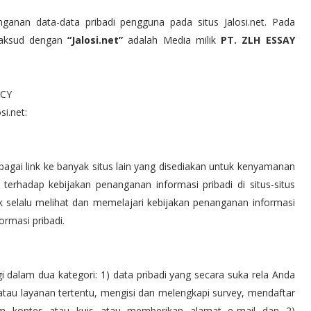
anan data-data pribadi pengguna pada situs Jalosi.net. Pada
dimaksud dengan
“Jalosi.net”
adalah Media milik
PT. ZLH ESSAY
ICY
si.net:
bagai link ke banyak situs lain yang disediakan untuk kenyamanan
erhadap kebijakan penanganan informasi pribadi di situs-situs
 selalu melihat dan memelajari kebijakan penanganan informasi
ormasi pribadi.
 dalam dua kategori: 1) data pribadi yang secara suka rela Anda
tau layanan tertentu, mengisi dan melengkapi survey, mendaftar
dalam kontes atau kuis atau memberikan alamat e-mail dan 2)