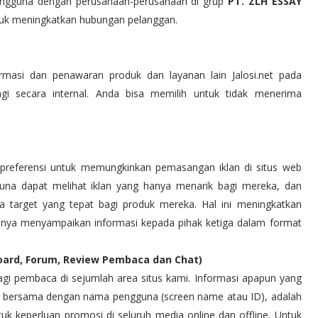
 pengguna dengan perusahaan-perusahaan di grup
PT. ZLH ESSAY
ntuk meningkatkan hubungan pelanggan.
rmasi dan penawaran produk dan layanan lain Jalosi.net pada
i secara internal. Anda bisa memilih untuk tidak menerima
preferensi untuk memungkinkan pemasangan iklan di situs web
gguna dapat melihat iklan yang hanya menarik bagi mereka, dan
 target yang tepat bagi produk mereka. Hal ini meningkatkan
anya menyampaikan informasi kepada pihak ketiga dalam format
ard, Forum, Review Pembaca dan Chat)
gi pembaca di sejumlah area situs kami. Informasi apapun yang
d bersama dengan nama pengguna (screen name atau ID), adalah
ntuk keperluan promosi di seluruh media online dan offline. Untuk