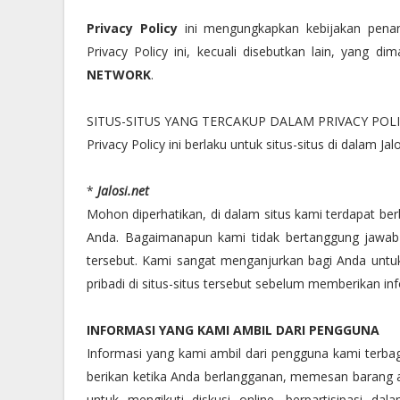
Privacy Policy
ini mengungkapkan kebijakan penang
Privacy Policy ini, kecuali disebutkan lain, yang 
NETWORK
.
SITUS-SITUS YANG TERCAKUP DALAM PRIVACY POL
Privacy Policy ini berlaku untuk situs-situs di dalam Jalo
*
Jalosi.net
Mohon diperhatikan, di dalam situs kami terdapat ber
Anda. Bagaimanapun kami tidak bertanggung jawab t
tersebut. Kami sangat menganjurkan bagi Anda untuk
pribadi di situs-situs tersebut sebelum memberikan inf
INFORMASI YANG KAMI AMBIL DARI PENGGUNA
Informasi yang kami ambil dari pengguna kami terbagi
berikan ketika Anda berlangganan, memesan barang a
untuk mengikuti diskusi online, berpartisipasi 