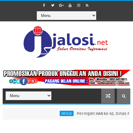
Peringati HAN ke 42, Dinas P3AP2
MESUJI
i Ramadan 1447 H di Masjid Nurul Falah