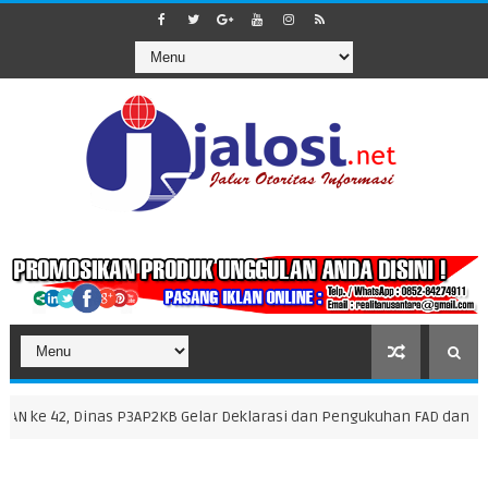
e 42, Dinas P3AP2KB Gelar Deklarasi dan Pengukuhan FAD dan Duta G