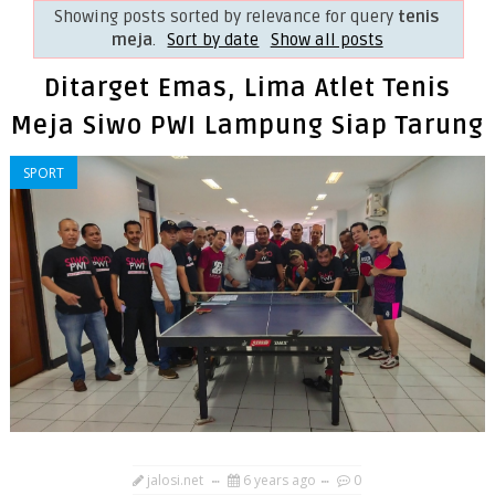
Showing posts sorted by relevance for query
tenis
meja
.
Sort by date
Show all posts
Ditarget Emas, Lima Atlet Tenis
Meja Siwo PWI Lampung Siap Tarung
SPORT
jalosi.net
6 years ago
0