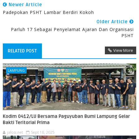
Newer Article
Padepokan PSHT Lambar Berdiri Kokoh
Older Article
Parluh 17 Sebagai Penyelamat Ajaran Dan Organisasi
PSHT
View More
RELATED POST
LAMPUNG
Kodim 0412/LU Bersama Paguyuban Bumi Lampung Gelar
Bakti Teritorial Prima
jalosi.net
Sept 18, 2025