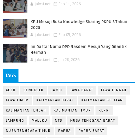
jalosi.net
Feb 11, 2026
KPU Mesuji Buka Knowledge Sharing PKPU 3 Tahun
2025
jalosi.net
Feb 05, 2026
Ini Daftar Nama DPD Nasdem Mesuji Yang Dilantik
Herman
jalosi.net
Jan 28, 2026
TAGS
ACEH
BENGKULU
JAMBI
JAWA BARAT
JAWA TENGAH
JAWA TIMUR
KALIMANTAN BARAT
KALIMANTAN SELATAN
KALIMANTAN TENGAH
KALIMANTAN TIMUR
KEPRI
LAMPUNG
MALUKU
NTB
NUSA TENGGARA BARAT
NUSA TENGGARA TIMUR
PAPUA
PAPUA BARAT