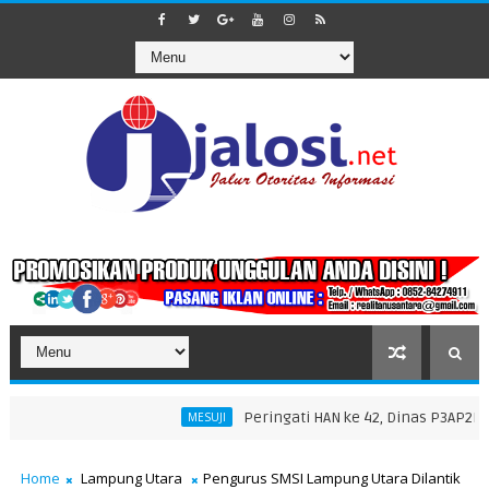
Peringati HAN ke 42, Dinas P3AP2KB Gela
MESUJI
an 1447 H di Masjid Nurul Falah
Home
Lampung Utara
Pengurus SMSI Lampung Utara Dilantik