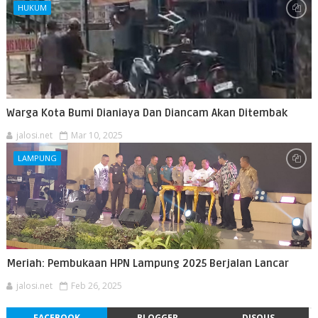
HUKUM
Warga Kota Bumi Dianiaya Dan Diancam Akan Ditembak
jalosi.net
Mar 10, 2025
LAMPUNG
Meriah: Pembukaan HPN Lampung 2025 Berjalan Lancar
jalosi.net
Feb 26, 2025
FACEBOOK
BLOGGER
DISQUS