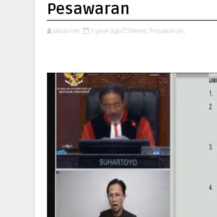
Pesawaran
jalosi.net
1 year ago
News,
Pesawaran,