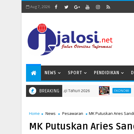
Aug 7, 2026
NEWS
SPORT
PENDIDIKAN
D
uta GenRe Kabupaten Mesuji Tahun 2026
BREAKING
Tekan I
EKONOMI
Home
News
Pesawaran
MK Putuskan Aries Sandi
MK Putuskan Aries Sand