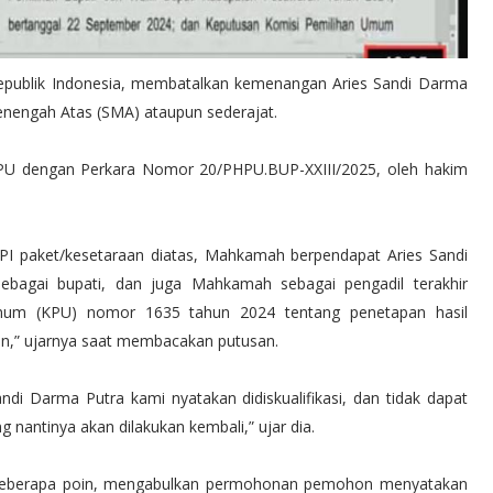
Republik Indonesia, membatalkan kemenangan Aries Sandi Darma
 Menengah Atas (SMA) ataupun sederajat.
PHPU dengan Perkara Nomor 20/PHPU.BUP-XXIII/2025, oleh hakim
PI paket/kesetaraan diatas, Mahkamah berpendapat Aries Sandi
bagai bupati, dan juga Mahkamah sebagai pengadil terakhir
mum (KPU) nomor 1635 tahun 2024 tentang penetapan hasil
kan,” ujarnya saat membacakan putusan.
ndi Darma Putra kami nyatakan didiskualifikasi, dan tidak dapat
nantinya akan dilakukan kembali,” ujar dia.
beberapa poin, mengabulkan permohonan pemohon menyatakan