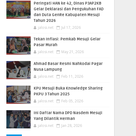
Peringati HAN ke 42, Dinas P3AP2KB
Gelar Deklarasi dan Pengukuhan FAD
dan Duta GenRe Kabupaten Mesuji
Tahun 2026
jalosi.net
Jul 17, 2026
Tekan Inflasi: Pemkab Mesuji Gelar
Pasar Murah
jalosi.net
May 21, 2026
Ahmad Basar Resmi Nahkodai Pagar
Nusa Lampung
jalosi.net
Feb 11, 2026
KPU Mesuji Buka Knowledge Sharing
PKPU 3 Tahun 2025
jalosi.net
Feb 05, 2026
Ini Daftar Nama DPD Nasdem Mesuji
Yang Dilantik Herman
jalosi.net
Jan 28, 2026