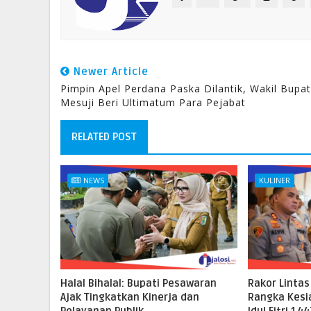
Newer Article
Pimpin Apel Perdana Paska Dilantik, Wakil Bupat
Mesuji Beri Ultimatum Para Pejabat
RELATED POST
NEWS
KULINER
Halal Bihalal: Bupati Pesawaran
Rakor Lintas
Ajak Tingkatkan Kinerja dan
Rangka Kes
Pelayanan Publik
Idul Fitri 14