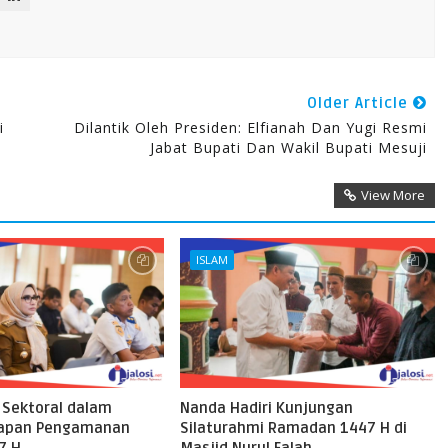
Older Article
i
Dilantik Oleh Presiden: Elfianah Dan Yugi Resmi
Jabat Bupati Dan Wakil Bupati Mesuji
View More
ISLAM
 Sektoral dalam
Nanda Hadiri Kunjungan
iapan Pengamanan
Silaturahmi Ramadan 1447 H di
47 H
Masjid Nurul Falah