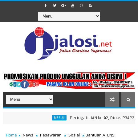
Peringati HAN ke 42, Dinas P3AP2KB Gela
MESUJI
an 1447 H di Masjid Nurul Falah
Home
News
Pesawaran
Sosial
Bantuan ATENSI