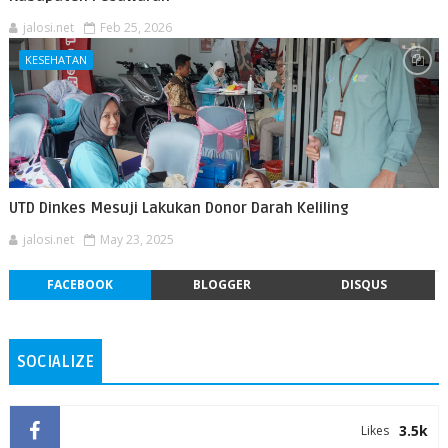
jalosi.net
Feb 25, 2026
KESEHATAN
UTD Dinkes Mesuji Lakukan Donor Darah Keliling
jalosi.net
May 23, 2025
FACEBOOK
BLOGGER
DISQUS
SOCIALIZE
3.5k
Likes