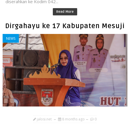
diserahkan ke Kodim 042...
Read More
Dirgahayu ke 17 Kabupaten Mesuji
NEWS
jalosi.net
8 months ago
0