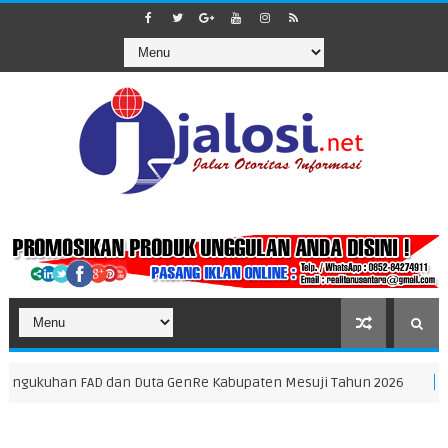
dan Duta GenRe Kabupaten Mesuji Tahun 2026
Tekan In
EKONOMI