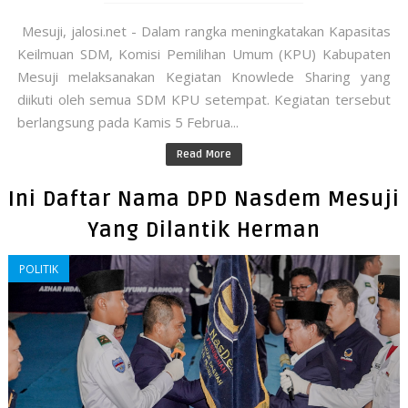
Mesuji, jalosi.net - Dalam rangka meningkatakan Kapasitas
Keilmuan SDM, Komisi Pemilihan Umum (KPU) Kabupaten
Mesuji melaksanakan Kegiatan Knowlede Sharing yang
diikuti oleh semua SDM KPU setempat. Kegiatan tersebut
berlangsung pada Kamis 5 Februa...
Read More
Ini Daftar Nama DPD Nasdem Mesuji
Yang Dilantik Herman
POLITIK