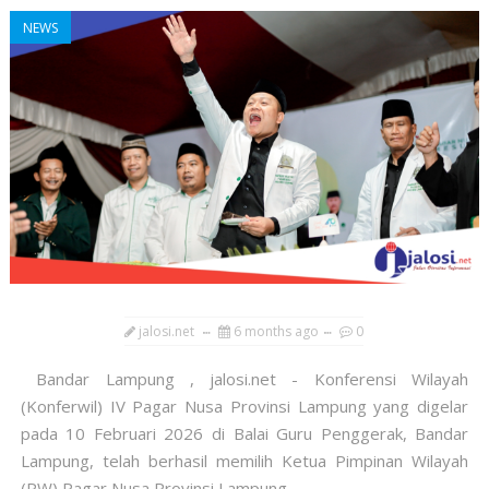
NEWS
jalosi.net
6 months ago
0
Bandar Lampung , jalosi.net - Konferensi Wilayah
(Konferwil) IV Pagar Nusa Provinsi Lampung yang digelar
pada 10 Februari 2026 di Balai Guru Penggerak, Bandar
Lampung, telah berhasil memilih Ketua Pimpinan Wilayah
(PW) Pagar Nusa Provinsi Lampung ...