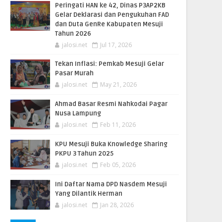
Peringati HAN ke 42, Dinas P3AP2KB
Gelar Deklarasi dan Pengukuhan FAD
dan Duta GenRe Kabupaten Mesuji
Tahun 2026
jalosi.net
Jul 17, 2026
Tekan Inflasi: Pemkab Mesuji Gelar
Pasar Murah
jalosi.net
May 21, 2026
Ahmad Basar Resmi Nahkodai Pagar
Nusa Lampung
jalosi.net
Feb 11, 2026
KPU Mesuji Buka Knowledge Sharing
PKPU 3 Tahun 2025
jalosi.net
Feb 05, 2026
Ini Daftar Nama DPD Nasdem Mesuji
Yang Dilantik Herman
jalosi.net
Jan 28, 2026