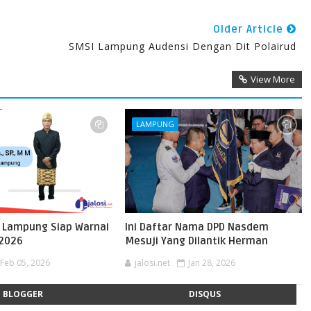
Older Article
SMSI Lampung Audensi Dengan Dit Polairud
View More
LAMPUNG
 Lampung Siap Warnai
Ini Daftar Nama DPD Nasdem
 2026
Mesuji Yang Dilantik Herman
Feb 05, 2026
jalosi.net
Jan 28, 2026
BLOGGER
DISQUS