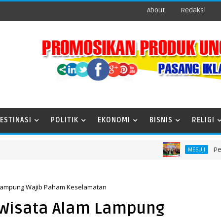
About
Redaksi
ESTINASI
POLITIK
EKONOMI
BISNIS
RELIGI
Peringati H
MESUJI
 Lampung Wajib Paham Keselamatan
 Wisata Alam Lampung