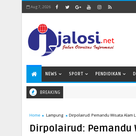
Aug 7, 2026
NEWS
SPORT
PENDIDIKAN
D
BREAKING
amadan 1447 H di Masjid Nurul Falah
Home
Lampung
Dirpolairud: Pemandu Wisata Alam
Dirpolairud: Pemandu