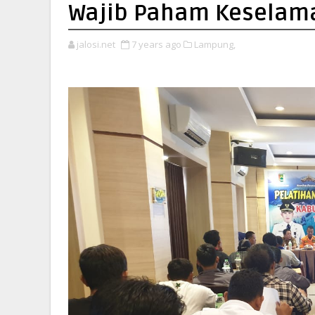
Wajib Paham Keselam
jalosi.net
7 years ago
Lampung,