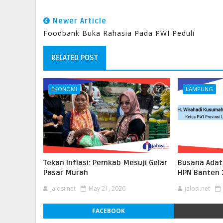
Newer Article
Foodbank Buka Rahasia Pada PWI Peduli
RELATED POST
EKONOMI
LAMPUNG
Tekan Inflasi: Pemkab Mesuji Gelar
Busana Adat
Pasar Murah
HPN Banten
jalosi.net
May 21, 2026
jalosi.net
FACEBOOK