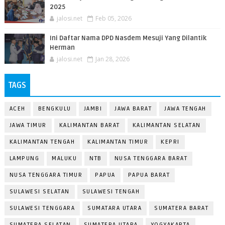
2025
jalosi.net
Feb 05, 2026
Ini Daftar Nama DPD Nasdem Mesuji Yang Dilantik
Herman
jalosi.net
Jan 28, 2026
TAGS
ACEH
BENGKULU
JAMBI
JAWA BARAT
JAWA TENGAH
JAWA TIMUR
KALIMANTAN BARAT
KALIMANTAN SELATAN
KALIMANTAN TENGAH
KALIMANTAN TIMUR
KEPRI
LAMPUNG
MALUKU
NTB
NUSA TENGGARA BARAT
NUSA TENGGARA TIMUR
PAPUA
PAPUA BARAT
SULAWESI SELATAN
SULAWESI TENGAH
SULAWESI TENGGARA
SUMATARA UTARA
SUMATERA BARAT
SUMATERA SELATAN
SUMATERA UTARA
YOGYAKARTA