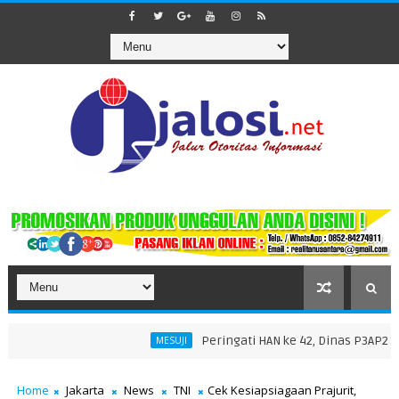
Peringati HAN ke 42, Dinas P3AP2KB Gel
MESUJI
dan 1447 H di Masjid Nurul Falah
Home
Jakarta
News
TNI
Cek Kesiapsiagaan Prajurit,