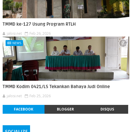
TMMD ke-127 Usung Program RTLH
jalosi.net
Feb 26, 2026
NEWS
TMMD Kodim 0421/LS Tekankan Bahaya Judi Online
jalosi.net
Feb 25, 2026
FACEBOOK
BLOGGER
DISQUS