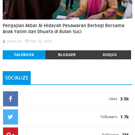
Pengajian Akbar Al-Hidayah Pesawaran Berbagi Bersama
Anak Yatim dan Dhuafa di Bulan Suci
jalosi.net
Mar 02, 2026
FACEBOOK
BLOGGER
DISQUS
SOCIALIZE
3.5k
Likes
1.7k
Followers
735
Followers