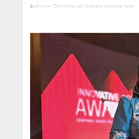
jalosi.net
8 months ago
Jakarta,
Lampung,
News,