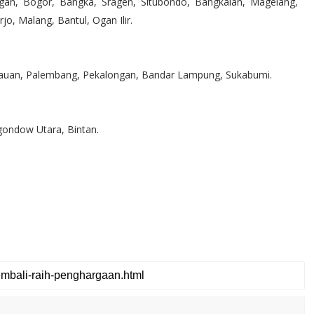
gan, Bogor, Bangka, Sragen, Situbondo, Bangkalan, Magelang,
o, Malang, Bantul, Ogan Ilir.
ulauan, Palembang, Pekalongan, Bandar Lampung, Sukabumi.
ondow Utara, Bintan.