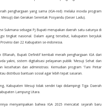
raih penghargaan yang sama (IGA-red) melalui inovda program
A Mesuji) dan Gerakan Serentak Posyandu (Geser Ladu).
 Levi Sukmana sebagai Pj Bupati merupakan daerah satu-satunya di
i tingkat nasional. Dalam ajang tersebut, kabupaten berjuluk
rovinsi dan 22 Kabupaten se-indonesia.
 Elfianah, Bupati Definitif kembali meraih penghargaan IGA dari
a yakni, sistem digitalisasi pelayanan publik 'Mesuji Sehat dan
kesehatan dan administrasi. Kemudian program 'Tani Pintar
tau distribusi bantuan sosial agar lebih tepat sasaran.
g, Kabupaten Mesuji tidak sendiri tapi didampingi Tiga Daerah
Kabupaten Lampung Utara.
annya menyampaikan bahwa IGA 2025 mencatat sejarah baru