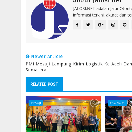
About jalosi.net
JALOSI.NET adalah Jalur Otor
informasi terkini, akurat dan t
Newer Article
PMI Mesuji Lampung Kirim Logistik Ke Aceh Da
Sumatera
RELATED POST
MESUJI
EKONOMI