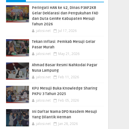
Peringati HAN ke 42, Dinas P3AP2KB
Gelar Deklarasi dan Pengukuhan FAD
dan Duta GenRe Kabupaten Mesuji
Tahun 2026
jalosi.net
Jul 17, 2026
Tekan Inflasi: Pemkab Mesuji Gelar
Pasar Murah
jalosi.net
May 21, 2026
Ahmad Basar Resmi Nahkodai Pagar
Nusa Lampung
jalosi.net
Feb 11, 2026
KPU Mesuji Buka Knowledge Sharing
PKPU 3 Tahun 2025
jalosi.net
Feb 05, 2026
Ini Daftar Nama DPD Nasdem Mesuji
Yang Dilantik Herman
jalosi.net
Jan 28, 2026