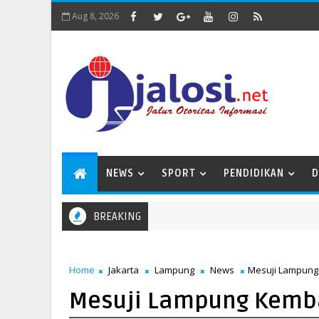
Aug 8, 2026
NEWS
SPORT
PENDIDIKAN
D
BREAKING
aturahmi Ramadan 1447 H di Masjid Nurul Falah
Home
Jakarta
Lampung
News
Mesuji Lampung
Mesuji Lampung Kemba