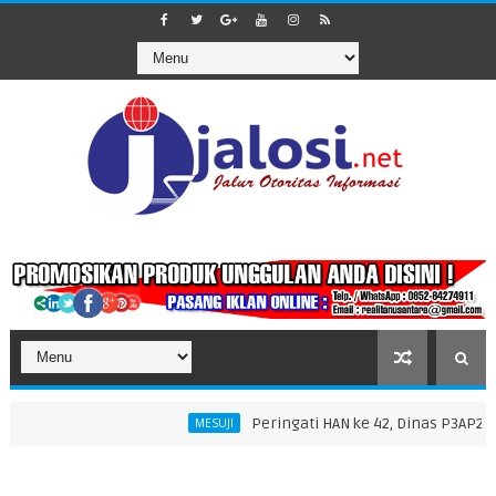
Peringati HAN ke 42, Dinas P3AP2KB Gela
MESUJI
n 1447 H di Masjid Nurul Falah