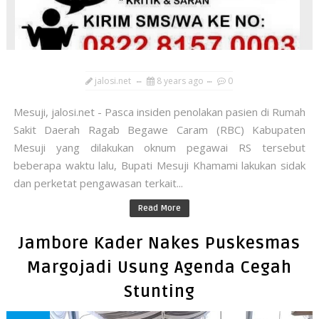
jalosi.net
8 years ago
0
Mesuji, jalosi.net - Pasca insiden penolakan pasien di Rumah
Sakit Daerah Ragab Begawe Caram (RBC) Kabupaten
Mesuji yang dilakukan oknum pegawai RS tersebut
beberapa waktu lalu, Bupati Mesuji Khamami lakukan sidak
dan perketat pengawasan terkait...
Read More
Jambore Kader Nakes Puskesmas
Margojadi Usung Agenda Cegah
Stunting