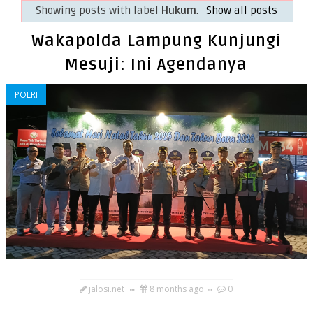
Showing posts with label
Hukum
.
Show all posts
Wakapolda Lampung Kunjungi
Mesuji: Ini Agendanya
POLRI
jalosi.net
8 months ago
0