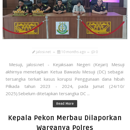
jalosi.net
10 months ago
0
Mesuji, jalosi.net - Kejaksaan Negeri (Kejari) Mesuji
akhirnya menetapkan Ketua Bawaslu Mesuji (DC) sebagai
tersangka terkait kasus korupsi Penggunaan dana hibah
Pilkada tahun 2023 - 2024, pada Jumat (24/10/
2025).Sebelum ditetapkan tersangka DC ...
Read More
Kepala Pekon Merbau Dilaporkan
Warganya Polres