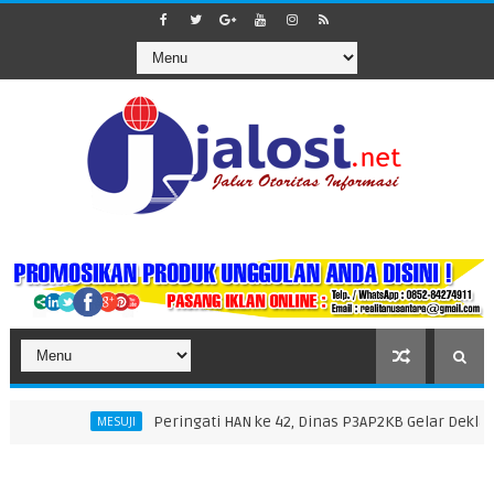
Peringati HAN ke 42, Dinas P3AP2KB Gelar Deklarasi dan Penguk
JI