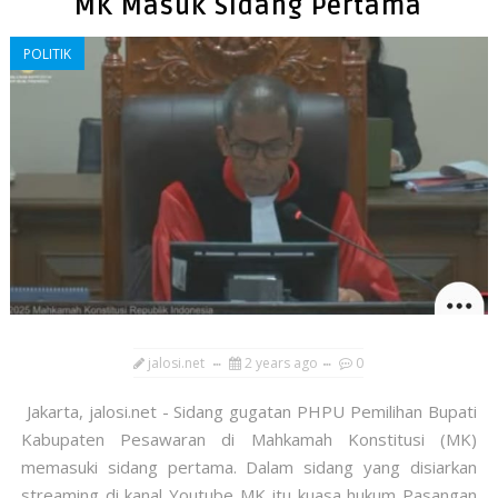
MK Masuk Sidang Pertama
POLITIK
jalosi.net
2 years ago
0
Jakarta, jalosi.net - Sidang gugatan PHPU Pemilihan Bupati
Kabupaten Pesawaran di Mahkamah Konstitusi (MK)
memasuki sidang pertama. Dalam sidang yang disiarkan
streaming di kanal Youtube MK itu kuasa hukum Pasangan