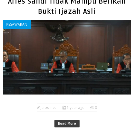
Aries Sandi Tidak Mampu Berikan
Bukti Ijazah Asli
PESAWARAN
jalosi.net
1 year ago
0
Read More