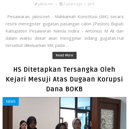
jalosi.net
2 years ago
0
Pesawaran, jalosi.net - Mahkamah Konstitusi (MK) secara
resmi meregister gugatan pasangan calon (Paslon) Bupati
Kabupaten Pesawaran Nanda Indira - Antonius M Ali dan
dalam waktu dekat akan menggelar sidang gugatan.Hal
tersebut dikeluarkan MK pada ...
Read More
HS Ditetapkan Tersangka Oleh
Kejari Mesuji Atas Dugaan Korupsi
Dana BOKB
NEWS