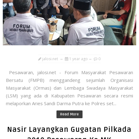
jalosi.net
1 year ago
0
Pesawaran, jalosi.net - Forum Masyarakat Pesawaran
Bersatu (FMPB) menggandeng sejumlah Organisasi
Masyarakat (Ormas) dan Lembaga Swadaya Masyarakat
(LSM) yang ada di Kabupaten Pesawaran secara resmi
melaporkan Aries Sandi Darma Putra ke Polres set...
Read More
Nasir Layangkan Gugatan Pilkada