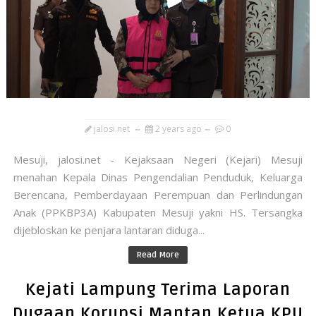
jalosi.net
2 years ago
0
Mesuji, jalosi.net - Kejaksaan Negeri (Kejari) Mesuji
menahan Kepala Dinas Pengendalian Penduduk, Keluarga
Berencana, Pemberdayaan Perempuan dan Perlindungan
Anak (PPKBP3A) Kabupaten Mesuji yakni HS. Tersangka
dijebloskan ke penjara lantaran diduga...
Read More
Kejati Lampung Terima Laporan
Dugaan Korupsi Mantan Ketua KPU