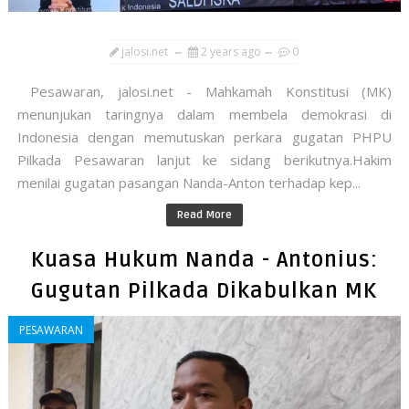
jalosi.net
2 years ago
0
Pesawaran, jalosi.net - Mahkamah Konstitusi (MK)
menunjukan taringnya dalam membela demokrasi di
Indonesia dengan memutuskan perkara gugatan PHPU
Pilkada Pesawaran lanjut ke sidang berikutnya.Hakim
menilai gugatan pasangan Nanda-Anton terhadap kep...
Read More
Kuasa Hukum Nanda - Antonius:
Gugutan Pilkada Dikabulkan MK
PESAWARAN