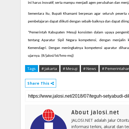
ini harus inovatif, serta mampu menjadi agen perubahan dan menj
Sementara itu, Bupati Khamami berpesan agar seluruh peserta d
pembelajaran dapat diikuti dengan sebaik-baiknya dan dapat diim
“Pemerintah Kabupaten Mesuji konsisten dalam upaya pengem
tentang Aparatur Sipil Negara kompetensi, dengan menjalin 
Kemendagri. Dengan meningkatnya kompetensi aparatur diharap
ujarnya. (R/jalosi/ist/hms-msj)
Tags
# Jakarta
# Mesuji
# News
# Pemerintaha
Share This
About jalosi.net
JALOSI.NET adalah Jalur Otor
informasi terkini, akurat dan t