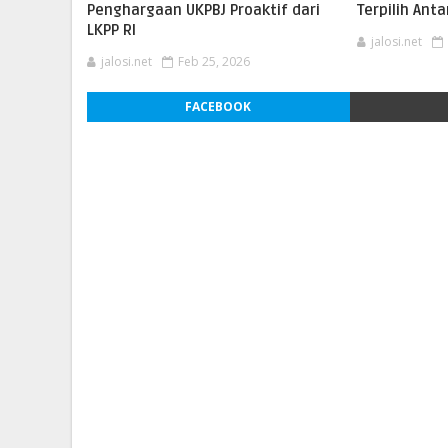
Penghargaan UKPBJ Proaktif dari
Terpilih Ant
LKPP RI
jalosi.net
jalosi.net
Feb 25, 2026
FACEBOOK