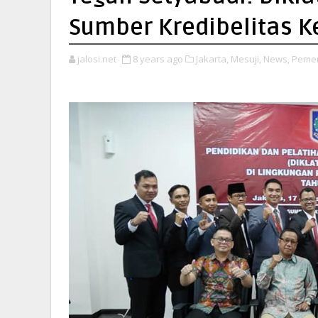
Sumber Kredibelitas K
jalosi.net
8 years ago
Jakarta,
Mesuji,
News,
Pemer