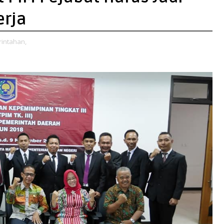
erja
intahan,