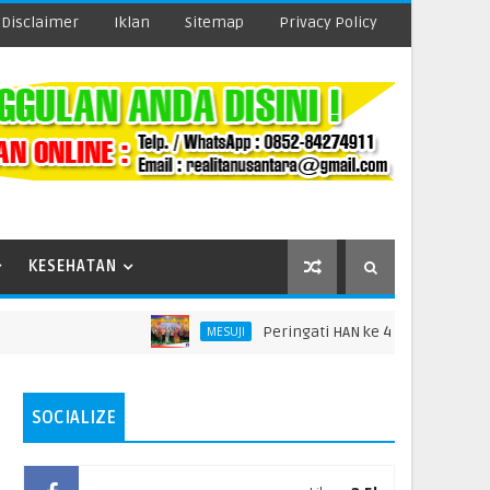
Disclaimer
Iklan
Sitemap
Privacy Policy
KESEHATAN
Peringati HAN ke 42, Dinas P3AP2KB Gel
MESUJI
SOCIALIZE