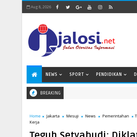
Aug 8, 2026
NEWS
SPORT
PENDIDIKAN
D
BREAKING
Home
Jakarta
Mesuji
News
Pemerintahan
T
Kerja
Teguh Setyabudi: Dikla