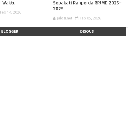
ar Waktu
Sepakati Ranperda RPJMD 2025–
2029
Feb 14, 2026
jalosi.net
Feb 05, 2026
BLOGGER
DISQUS