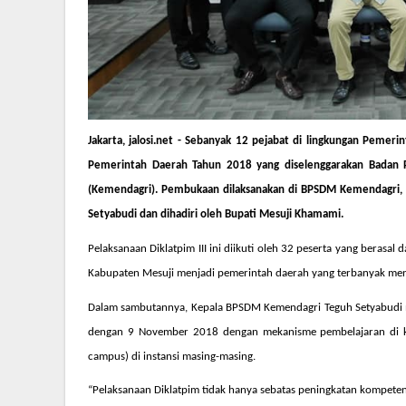
Jakarta, jalosi.net - Sebanyak 12 pejabat di lingkungan Pemeri
Pemerintah Daerah Tahun 2018 yang diselenggarakan Bada
(Kemendagri). Pembukaan dilaksanakan di BPSDM Kemendagri, K
Setyabudi dan dihadiri oleh Bupati Mesuji Khamami.
Pelaksanaan Diklatpim III ini diikuti oleh 32 peserta yang beras
Kabupaten Mesuji menjadi pemerintah daerah yang terbanyak men
Dalam sambutannya, Kepala BPSDM Kemendagri Teguh Setyabudi men
dengan 9 November 2018 dengan mekanisme pembelajaran di k
campus) di instansi masing-masing.
“Pelaksanaan Diklatpim tidak hanya sebatas peningkatan kompetens