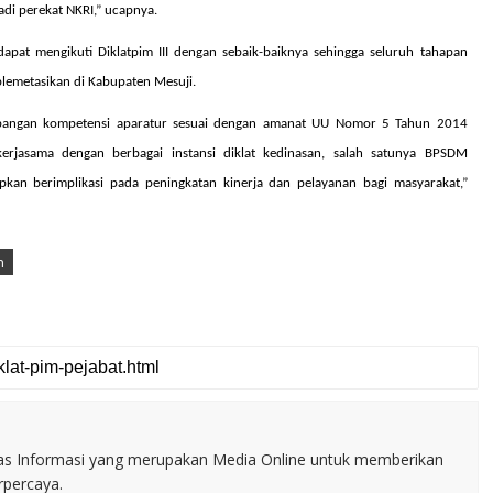
adi perekat NKRI,” ucapnya.
apat mengikuti Diklatpim III dengan sebaik-baiknya sehingga seluruh tahapan
plemetasikan di Kabupaten Mesuji.
bangan kompetensi aparatur sesuai dengan amanat UU Nomor 5 Tahun 2014
kerjasama dengan berbagai instansi diklat kedinasan, salah satunya BPSDM
kan berimplikasi pada peningkatan kinerja dan pelayanan bagi masyarakat,”
n
itas Informasi yang merupakan Media Online untuk memberikan
erpercaya.