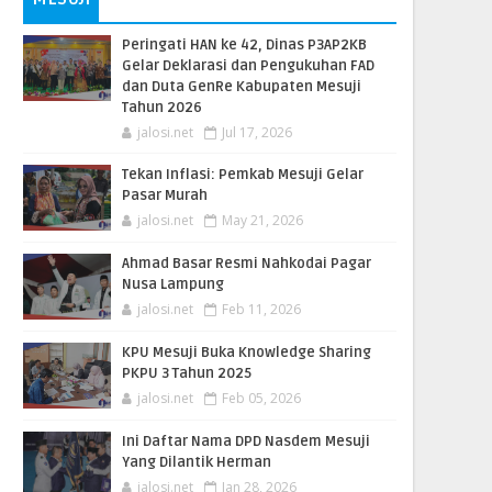
Peringati HAN ke 42, Dinas P3AP2KB
Gelar Deklarasi dan Pengukuhan FAD
dan Duta GenRe Kabupaten Mesuji
Tahun 2026
jalosi.net
Jul 17, 2026
Tekan Inflasi: Pemkab Mesuji Gelar
Pasar Murah
jalosi.net
May 21, 2026
Ahmad Basar Resmi Nahkodai Pagar
Nusa Lampung
jalosi.net
Feb 11, 2026
KPU Mesuji Buka Knowledge Sharing
PKPU 3 Tahun 2025
jalosi.net
Feb 05, 2026
Ini Daftar Nama DPD Nasdem Mesuji
Yang Dilantik Herman
jalosi.net
Jan 28, 2026