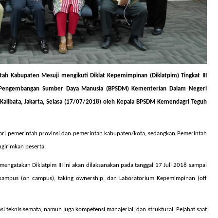
ntah Kabupaten Mesuji mengikuti Diklat Kepemimpinan (Diklatpim) Tingkat III
n Pengembangan Sumber Daya Manusia (BPSDM) Kementerian Dalam Negeri
alibata, Jakarta, Selasa (17/07/2018) oleh Kepala BPSDM Kemendagri Teguh
al dari pemerintah provinsi dan pemerintah kabupaten/kota, sedangkan Pemerintah
girimkan peserta.
gatakan Diklatpim III ini akan dilaksanakan pada tanggal 17 Juli 2018 sampai
ampus (on campus), taking ownership, dan Laboratorium Kepemimpinan (off
i teknis semata, namun juga kompetensi manajerial, dan struktural. Pejabat saat