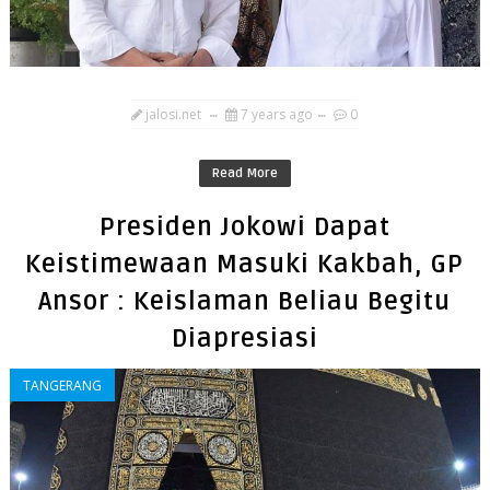
jalosi.net
7 years ago
0
Read More
Presiden Jokowi Dapat
Keistimewaan Masuki Kakbah, GP
Ansor : Keislaman Beliau Begitu
Diapresiasi
TANGERANG