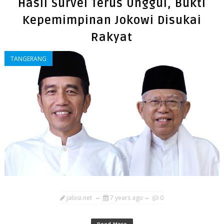
Hasil Survei Terus Unggul, Bukti
Kepemimpinan Jokowi Disukai
Rakyat
TANGERANG
jalosi.net
7 years ago
0