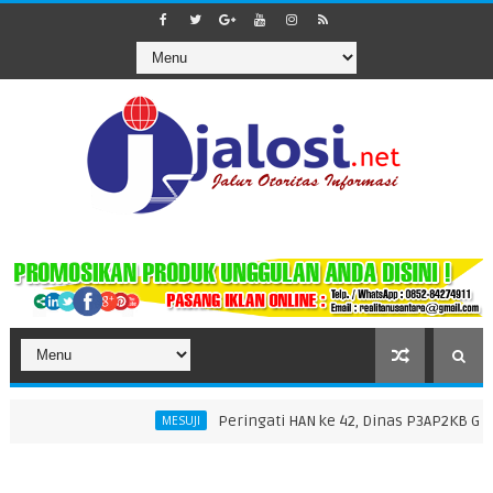
Peringati HAN ke 42, Dinas P3AP2KB Gelar Deklara
MESUJI
 di Masjid Nurul Falah