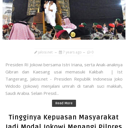
jalosi.net
7 years ago
0
Presiden RI Jokowi bersama Istri Iriana, serta Anak-anaknya
Gibran dan Kaesang usai memasuki Kakbah | Ist
Tangerang, Jalosi.net - Presiden Republik Indonesia Joko
Widodo (Jokowi) menjalani umrah di tanah suci makkah,
Saudi Arabia. Selain Presid...
Read More
Tingginya Kepuasan Masyarakat
Jadi Modal Jokowi Menangi Pilpres