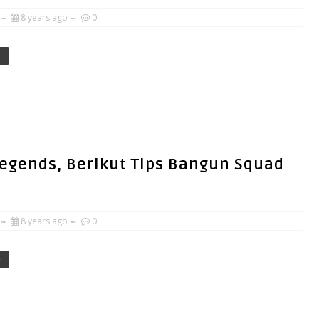
8 years ago
0
e
egends, Berikut Tips Bangun Squad
8 years ago
0
e