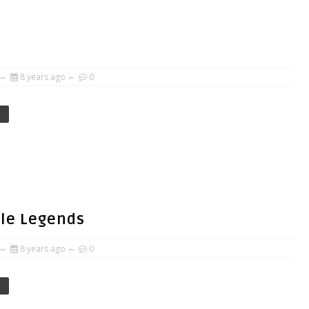
8 years ago
0
e
ile Legends
8 years ago
0
e