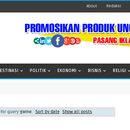
About
Redaksi
ESTINASI
POLITIK
EKONOMI
BISNIS
RELIGI
Nurul Falah
 for query
game
.
Sort by date
Show all posts