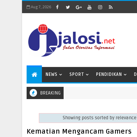
Aug 7, 2026
NEWS
SPORT
PENDIDIKAN
D
BREAKING
Nanda Hadiri Kunjungan Silaturahmi Ramadan 1447 H di Masjid 
LAM
Showing posts sorted by relevance
Kematian Mengancam Gamers