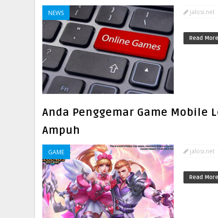
jalosi.net
NEWS
Read Mor
Anda Penggemar Game Mobile L
Ampuh
jalosi.net
GAME
Read Mor