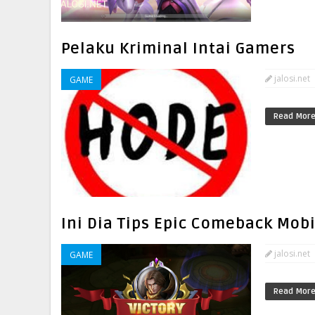
Pelaku Kriminal Intai Gamers
jalosi.net
GAME
Read Mor
Ini Dia Tips Epic Comeback Mob
jalosi.net
GAME
Read Mor