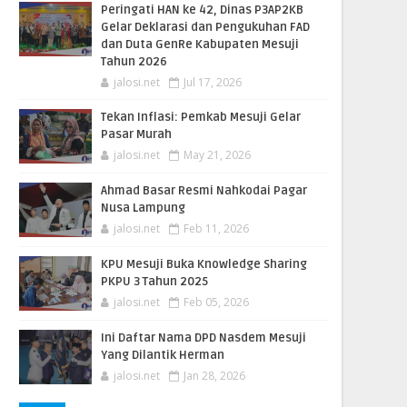
Peringati HAN ke 42, Dinas P3AP2KB
Gelar Deklarasi dan Pengukuhan FAD
dan Duta GenRe Kabupaten Mesuji
Tahun 2026
jalosi.net
Jul 17, 2026
Tekan Inflasi: Pemkab Mesuji Gelar
Pasar Murah
jalosi.net
May 21, 2026
Ahmad Basar Resmi Nahkodai Pagar
Nusa Lampung
jalosi.net
Feb 11, 2026
KPU Mesuji Buka Knowledge Sharing
PKPU 3 Tahun 2025
jalosi.net
Feb 05, 2026
Ini Daftar Nama DPD Nasdem Mesuji
Yang Dilantik Herman
jalosi.net
Jan 28, 2026