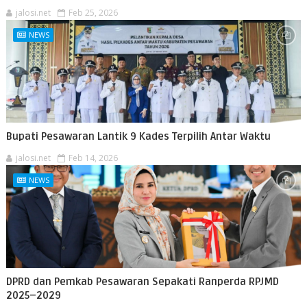
jalosi.net
Feb 25, 2026
NEWS
Bupati Pesawaran Lantik 9 Kades Terpilih Antar Waktu
jalosi.net
Feb 14, 2026
NEWS
DPRD dan Pemkab Pesawaran Sepakati Ranperda RPJMD
2025–2029