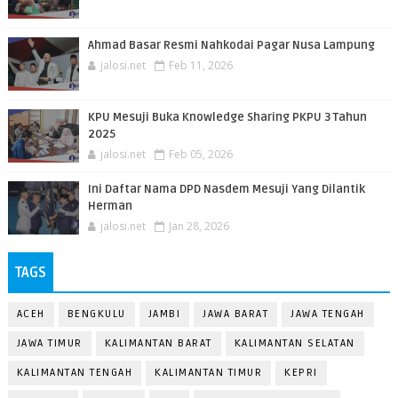
Ahmad Basar Resmi Nahkodai Pagar Nusa Lampung
jalosi.net
Feb 11, 2026
KPU Mesuji Buka Knowledge Sharing PKPU 3 Tahun
2025
jalosi.net
Feb 05, 2026
Ini Daftar Nama DPD Nasdem Mesuji Yang Dilantik
Herman
jalosi.net
Jan 28, 2026
TAGS
ACEH
BENGKULU
JAMBI
JAWA BARAT
JAWA TENGAH
JAWA TIMUR
KALIMANTAN BARAT
KALIMANTAN SELATAN
KALIMANTAN TENGAH
KALIMANTAN TIMUR
KEPRI